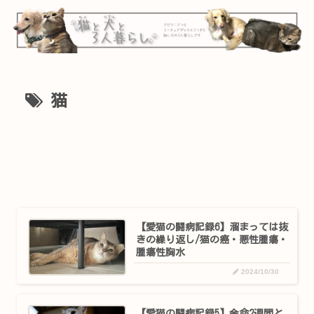
猫
【愛猫の闘病記録6】溜まっては抜
きの繰り返し/猫の癌・悪性腫瘍・
腫瘍性胸水
2024/10/30
【愛猫の闘病記録5】余命2週間と