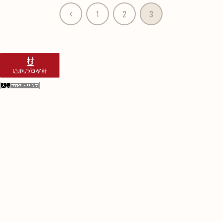
前
1
2
3
へ